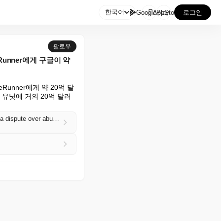

한국어
GooglePlay
AppStore
로그인
팔로우
unner에게 구글이 약
nner에게 약 20억 달
r 유닛에 거의 20억 달러
Stockholm's Patent and Market Court orders Google to pay nearly $2B to Klarna's PriceRunner in a dispute over abuse of power in the shopping comparison market (Bloomberg)