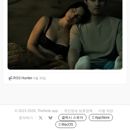
RSS Hunter
•
6월 30일
© 2015-2026, TheNote.app
·
개인정보 보호정책
·
이용 약관
·
갤럭시 스토어
 AppStore
문의하기
·
·
·
 MacOS