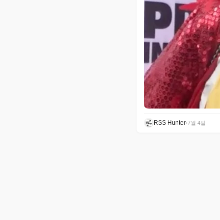
RSS Hunter
•
7월 4일