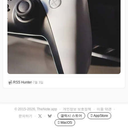
RSS Hunter
•
7월 3일
© 2015-2026, TheNote.app
·
개인정보 보호정책
·
이용 약관
·
갤럭시 스토어
 AppStore
문의하기
·
·
·
 MacOS