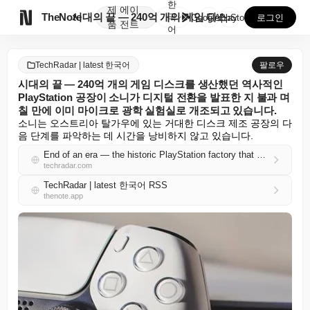
한
제
에이

TheNote
시대의 끝 — 240억 개의 게임 디스크를 생산했던 역...
국
GooglePlay
AppStore
로그인
품
전트
어
TechRadar | latest 한국어
팔로우
시대의 끝 — 240억 개의 게임 디스크를 생산했던 역사적인
PlayStation 공장이 소니가 디지털 전환을 발표한 지 불과 며
칠 만에 이미 마이크로 광학 실험실로 개조되고 있습니다.
소니는 오스트리아 탈가우에 있는 거대한 디스크 제조 공장의 다
음 단계를 파악하는 데 시간을 낭비하지 않고 있습니다.
End of an era — the historic PlayStation factory that manufactured 24 billion gaming discs is already being turned into a micro-optics lab, just days after Sony announced its digital push
techradar.com
TechRadar | latest 한국어 RSS
thenote.app