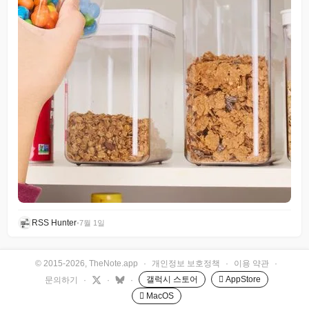
RSS Hunter
•
7월 1일
© 2015-2026, TheNote.app
·
개인정보 보호정책
·
이용 약관
·
갤럭시 스토어
 AppStore
문의하기
·
·
·
 MacOS