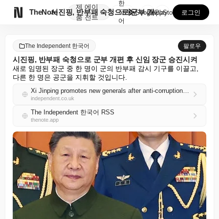
한
제
에이

TheNote
시진핑, 반부패 숙청으로 군부 개편 후 신임 장군 승진...
국
GooglePlay
AppStore
로그인
품
전트
어
The Independent 한국어
팔로우
시진핑, 반부패 숙청으로 군부 개편 후 신임 장군 승진시켜
새로 임명된 장군 중 한 명이 군의 반부패 감시 기구를 이끌고, 
다른 한 명은 공군을 지휘할 것입니다.
Xi Jinping promotes new generals after anti-corruption crackdown shakes up military
independent.co.uk
The Independent 한국어 RSS
thenote.app