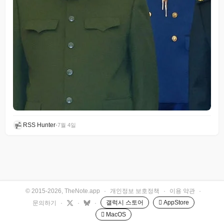
RSS Hunter
•
7월 4일
© 2015-2026, TheNote.app
·
개인정보 보호정책
·
이용 약관
·
갤럭시 스토어
 AppStore
문의하기
·
·
·
 MacOS