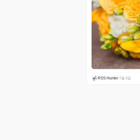
RSS Hunter
•
7월 6일