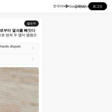

한국어
GooglePlay
AppStore
로그인
팔로우
으로부터 열쇠를 빼앗다
로 번져 두 명이 병원으
 hands dispute