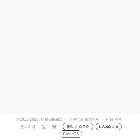
© 2015-2026, TheNote.app
·
개인정보 보호정책
·
이용 약관
·
갤럭시 스토어
 AppStore
문의하기
·
·
·
 MacOS