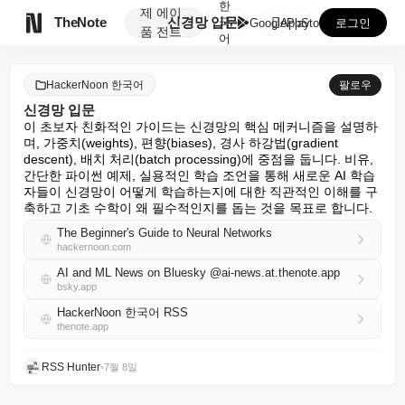
한
제
에이

TheNote
신경망 입문
국
GooglePlay
AppStore
로그인
품
전트
어
HackerNoon 한국어
팔로우
신경망 입문
이 초보자 친화적인 가이드는 신경망의 핵심 메커니즘을 설명하
며, 가중치(weights), 편향(biases), 경사 하강법(gradient 
descent), 배치 처리(batch processing)에 중점을 둡니다. 비유, 
간단한 파이썬 예제, 실용적인 학습 조언을 통해 새로운 AI 학습
자들이 신경망이 어떻게 학습하는지에 대한 직관적인 이해를 구
축하고 기초 수학이 왜 필수적인지를 돕는 것을 목표로 합니다.
The Beginner's Guide to Neural Networks
hackernoon.com
AI and ML News on Bluesky @ai-news.at.thenote.app
bsky.app
HackerNoon 한국어 RSS
thenote.app
RSS Hunter
•
7월 8일