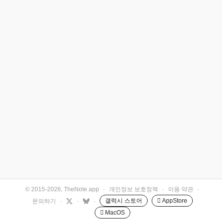
© 2015-2026, TheNote.app
·
개인정보 보호정책
·
이용 약관
·
갤럭시 스토어
 AppStore
문의하기
·
·
·
 MacOS