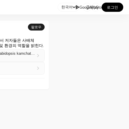

한국어
GooglePlay
AppStore
로그인
팔로우
서 저자들은 사배체 
화 및 환경의 역할을 밝힌다.
Convergence and divergence of DNA methylation and gene expression patterns in neopolyploid Arabidopsis kamchatica