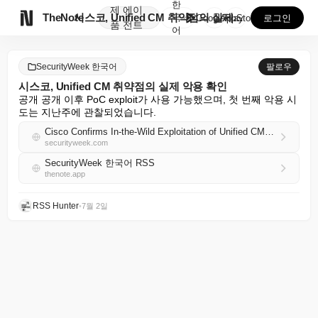
한
제
에이

TheNote
시스코, Unified CM 취약점의 실제 악용 확인
국
GooglePlay
AppStore
로그인
품
전트
어
SecurityWeek 한국어
팔로우
시스코, Unified CM 취약점의 실제 악용 확인
공개 공개 이후 PoC exploit가 사용 가능했으며, 첫 번째 악용 시
도는 지난주에 관찰되었습니다.
Cisco Confirms In-the-Wild Exploitation of Unified CM Vulnerability
securityweek.com
SecurityWeek 한국어 RSS
thenote.app
RSS Hunter
•
7월 2일