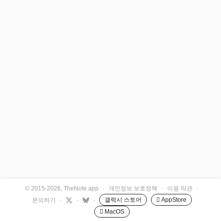
© 2015-2026, TheNote.app
·
개인정보 보호정책
·
이용 약관
·
갤럭시 스토어
 AppStore
문의하기
·
·
·
 MacOS