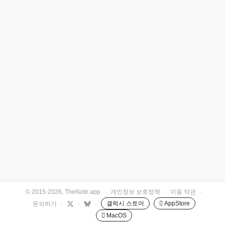
© 2015-2026, TheNote.app
·
개인정보 보호정책
·
이용 약관
·
갤럭시 스토어
 AppStore
문의하기
·
·
·
 MacOS