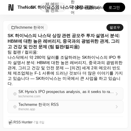
한
제
에이

TheNote
SK 하이닉스의 나스닥 상장 관련 공모주 투자 설명서 ...
국
GooglePlay
AppStore
로그인
품
전트
어
Techmeme 한국어
팔로우
SK 하이닉스의 나스닥 상장 관련 공모주 투자 설명서 분석:
HBM에 대한 높은 레버리지, 중국과의 광범위한 관계, 그리
고 건강 및 안전 문제 (팀 컬판/컬피움)
팀 컬팬 / 컬피움:

나스닥에서 약 280억 달러를 조달하려는 SK하이닉스의 IPO 투
자 설명서 분석: HBM에 대한 높은 레버리지, 중국과의 광범위한 
관계, 그리고 건강 및 안전 문제 — [의견] 세계 2위 메모리 반도
체 제조업체는 F-1 서류에 드러난 것보다 더 많은 이야기를 가지
고 있습니다 — SK하이닉스는 미국에서 큰 사업을 하고 있습니
다.
SK Hynix's IPO prospectus analysis, as it seeks to raise ~$28B on the Nasdaq: highly leveraged to HBM, extensive ties to China, and health and safety issues (Tim Culpan/Culpium)
techmeme.com
Techmeme 한국어 RSS
thenote.app
RSS Hunter
•
7월 8일