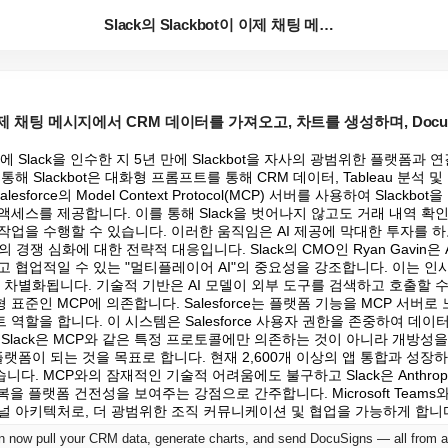
Slack의 Slackbot이 이제 채팅 메시지에서 C...
t이 이제 채팅 메시지에서 CRM 데이터를 가져오고, 차트를 생성하며, Doc
 달러에 Slack을 인수한 지 5년 만에 Slackbot을 자사의 광범위한 플랫폼과
해 Slackbot은 대화형 프롬프트를 통해 CRM 데이터, Tableau 분석 
sforce의 Model Context Protocol(MCP) 서버를 사용하여 Slackbot을 
세스를 제공합니다. 이를 통해 Slack을 벗어나지 않고도 거래 내역 확인,
을 수행할 수 있습니다. 이러한 움직임은 AI 제공에 막대한 투자를 하고 있는 
ce와의 경쟁 심화에 대한 전략적 대응입니다. Slack의 CMO인 Ryan Gavin
고 협업적일 수 있는 "멀티플레이어 AI"의 중요성을 강조합니다. 이는 
와 차별화됩니다. 기술적 기반은 AI 모델이 외부 도구를 검색하고 호출할 수 
준인 MCP에 의존합니다. Salesforce는 플랫폼 기능을 MCP 서버로 노출
역할을 합니다. 이 시스템은 Salesforce 사용자 권한을 존중하여 데이터
 Slack은 MCP와 같은 특정 프로토콜에만 의존하는 것이 아니라 개방성
플랫폼이 되는 것을 목표로 합니다. 현재 2,600개 이상의 앱 통합과 성장하
. MCP와의 잠재적인 기술적 어려움에도 불구하고 Slack은 Anthropic
을 플랫폼 건전성을 보여주는 강점으로 간주합니다. Microsoft Teams
널 아키텍처로, 더 광범위한 조직 커뮤니케이션 및 협업을 가능하게 합니
n now pull your CRM data, generate charts, and send DocuSigns — all from 