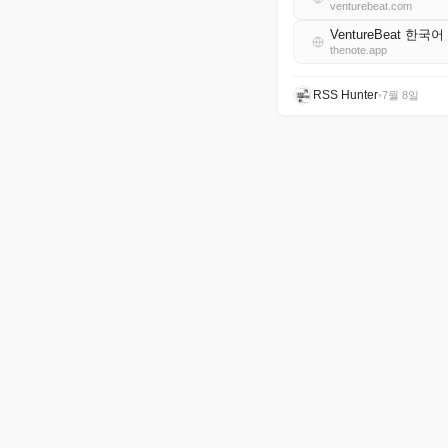
venturebeat.com
VentureBeat 한국어
thenote.app
RSS Hunter
•
7월 8일