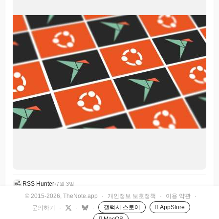
RSS Hunter
•
7월 3일
© 2015-2026, TheNote.app
·
개인정보 보호정책
·
이용 약관
·
갤럭시 스토어
 AppStore
문의하기
·
·
·