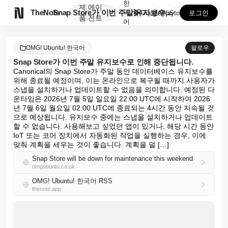
한
제
에이

TheNote
Snap Store가 이번 주말 유지보수로 인해 중단됩...
국
GooglePlay
AppStore
로그인
품
전트
어
OMG! Ubuntu! 한국어
팔로우
Snap Store가 이번 주말 유지보수로 인해 중단됩니다.
Canonical의 Snap Store가 주말 동안 데이터베이스 유지보수를 
위해 종료될 예정이며, 이는 온라인으로 복구될 때까지 사용자가 
스냅을 설치하거나 업데이트할 수 없음을 의미합니다. 예정된 다
운타임은 2026년 7월 5일 일요일 22:00 UTC에 시작하여 2026
년 7월 6일 월요일 02:00 UTC에 종료되는 4시간 동안 지속될 것
으로 예상됩니다. 유지보수 중에는 스냅을 설치하거나 업데이트
할 수 없습니다. 사용해보고 싶었던 앱이 있거나, 해당 시간 동안 
IoT 또는 코어 장치에서 자동화된 작업을 실행하는 경우, 이에 
맞춰 계획을 세우는 것이 좋습니다. 계획을 덜 […]
Snap Store will be down for maintenance this weekend
omgubuntu.co.uk
OMG! Ubuntu! 한국어 RSS
thenote.app