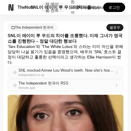
한
제
에이

TheNote
SNL이 에이미 루 우드의 치아를 조롱했다. 이제 그녀...
국
GooglePlay
AppStore
로그인
품
전트
어
The Independent 한국어
팔로우
SNL이 에이미 루 우드의 치아를 조롱했다. 이제 그녀가 영국
쇼를 진행한다 – 정말 대단한 행보다
‘Sex Education’와 ‘The White Lotus’의 스타는 이미 자신을 위해 
당당히 나설 용기가 있음을 증명했으며, 배우의 ‘SNL’ 호스트 결
정이 대담하고 훌륭한 선택이라고 생각하는 Ellie Harrison이 썼
다.
SNL mocked Aimee Lou Wood’s teeth. Now she’s hosting the UK show – what a power move
independent.co.uk
The Independent 한국어 RSS
thenote.app