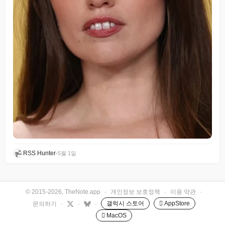
RSS Hunter
•
5월 1일
© 2015-2026, TheNote.app
·
개인정보 보호정책
·
이용 약관
·
갤럭시 스토어
 AppStore
문의하기
·
·
·
 MacOS