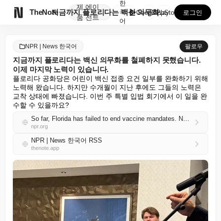
한
제
에이

TheNote
지금까지 플로리다는 백신 의무화를 철폐하지 못했습니다....
국
GooglePlay
AppStore
로그인
품
전트
어
NPR | News 한국어
팔로우
지금까지 플로리다는 백신 의무화를 철폐하지 못했습니다.
이제 마지막 노력이 있습니다.
플로리다 공화당은 어린이 백신 접종 요건 일부를 완화하기 위해 
노력해 왔습니다. 하지만 수개월이 지난 후에도 그들의 노력은 
교착 상태에 빠졌습니다. 이번 주 특별 입법 회기에서 이 일을 완
수할 수 있을까요?
So far, Florida has failed to end vaccine mandates. Now there's a last-ditch effort
npr.org
NPR | News 한국어 RSS
thenote.app