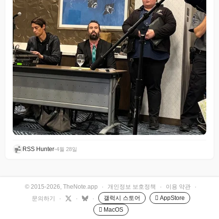
RSS Hunter
•
4월 28일
© 2015-2026, TheNote.app
·
개인정보 보호정책
·
이용 약관
·
갤럭시 스토어
 AppStore
문의하기
·
·
·
 MacOS