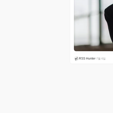
RSS Hunter
•
7월 6일