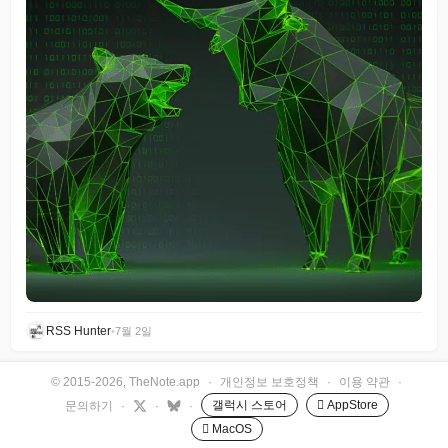
RSS Hunter
•
7월 2일
© 2015-2026, TheNote.app
·
개인정보 보호정책
·
이용 약관
·
갤럭시 스토어
 AppStore
문의하기
·
·
·
 MacOS