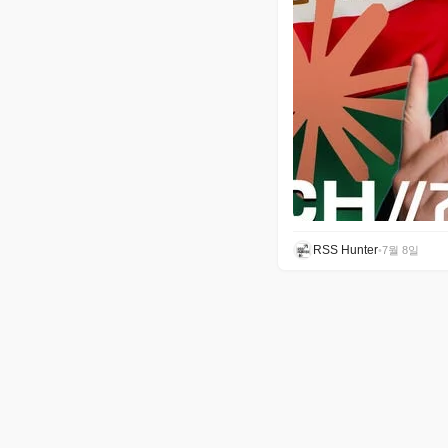
RSS Hunter
•
7월 8일