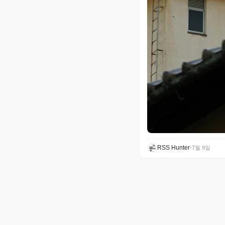
RSS Hunter
•
7월 9일