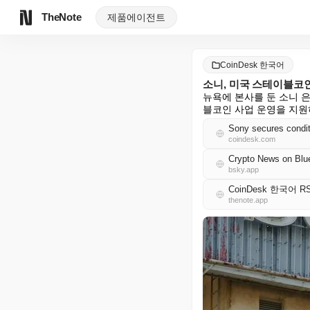
TheNote
제품
에이전트
CoinDesk 한국어
소니, 미국 스테이블코인
뉴욕에 본사를 둔 소니 
블코인 사업 운영을 지원
Sony secures conditi
coindesk.com
Crypto News on Blu
bsky.app
CoinDesk 한국어 R
thenote.app