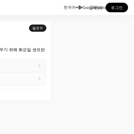

한국어
GooglePlay
AppStore
로그인
팔로우
배우기 위해 화요일 샌프란