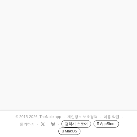
© 2015-2026, TheNote.app
·
개인정보 보호정책
·
이용 약관
·
갤럭시 스토어
 AppStore
문의하기
·
·
·
 MacOS