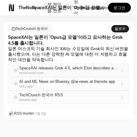
한
제
에이

TheNote
SpaceXAI는 일론이 'Opus급 모델'이라고 묘사...
국
GooglePlay
AppStore
로그인
품
전트
어
TechCrunch 한국어
팔로우
SpaceXAI는 일론이 'Opus급 모델'이라고 묘사하는 Grok
4.5를 출시합니다.
일론 머스크의 기술 회사인 XAI는 수요일에 Grok의 최신 버전을 
출시했으며, 이는 다른 강력한 AI 모델에 대한 더 저렴하고 효율
적인 대안을 약속합니다.
SpaceXAI releases Grok 4.5, which Elon describes as an ‘Opus-class model’
techcrunch.com
AI and ML News on Bluesky @ai-news.at.thenote.app
bsky.app
TechCrunch 한국어 RSS
thenote.app
RSS Hunter
•
7월 8일