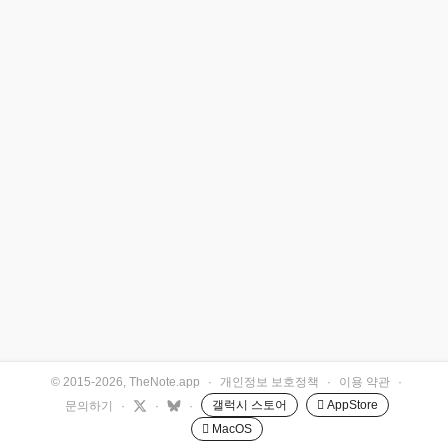
© 2015-2026, TheNote.app
·
개인정보 보호정책
·
이용 약관
·
갤럭시 스토어
 AppStore
문의하기
·
·
·
 MacOS