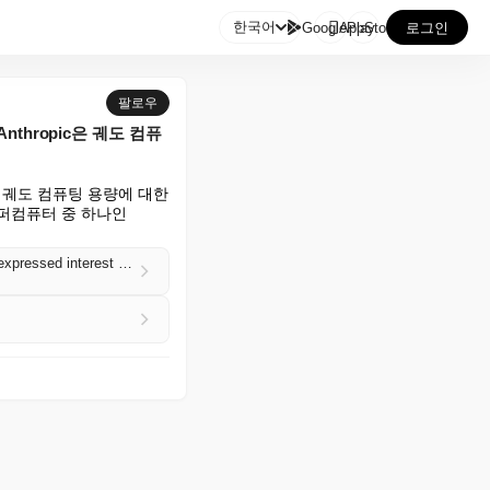

한국어
GooglePlay
AppStore
로그인
팔로우
nthropic은 궤도 컴퓨
c은 궤도 컴퓨팅 용량에 대한 
퍼컴퓨터 중 하나인 
SpaceX signs an agreement with Anthropic to provide access to Colossus 1, and says Anthropic expressed interest in partnering for orbital compute capacity (xAI)