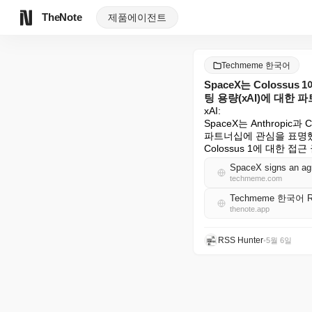
TheNote
제품
에이전트
Techmeme 한국어
SpaceX는 Colossu
팅 용량(xAI)에 대한
xAI:

SpaceX는 Anthropi
파트너십에 관심을 표명했다
Colossus 1에 대한 접
techmeme.com
Techmeme 한국어 
thenote.app
RSS Hunter
•
5월 6일