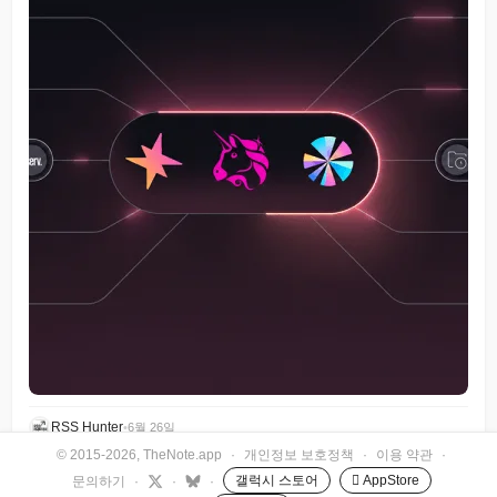
RSS Hunter
•
6월 26일
© 2015-2026, TheNote.app
·
개인정보 보호정책
·
이용 약관
·
갤럭시 스토어
 AppStore
문의하기
·
·
·