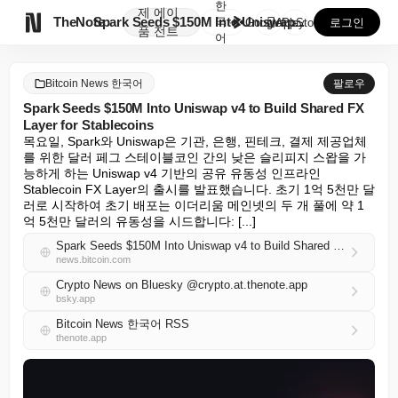
한
제
에이

TheNote
Spark Seeds $150M Into Uniswap...
국
GooglePlay
AppStore
로그인
품
전트
어
Bitcoin News 한국어
팔로우
Spark Seeds $150M Into Uniswap v4 to Build Shared FX
Layer for Stablecoins
목요일, Spark와 Uniswap은 기관, 은행, 핀테크, 결제 제공업체
를 위한 달러 페그 스테이블코인 간의 낮은 슬리피지 스왑을 가
능하게 하는 Uniswap v4 기반의 공유 유동성 인프라인 
Stablecoin FX Layer의 출시를 발표했습니다. 초기 1억 5천만 달
러로 시작하여 초기 배포는 이더리움 메인넷의 두 개 풀에 약 1
억 5천만 달러의 유동성을 시드합니다: [...]
Spark Seeds $150M Into Uniswap v4 to Build Shared FX Layer for Stablecoins
news.bitcoin.com
Crypto News on Bluesky @crypto.at.thenote.app
bsky.app
Bitcoin News 한국어 RSS
thenote.app