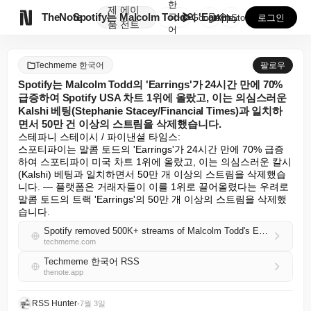
한
제
에이

TheNote
Spotify는 Malcolm Todd의 'Earrin...
국
GooglePlay
AppStore
로그인
품
전트
어
Techmeme 한국어
팔로우
Spotify는 Malcolm Todd의 'Earrings'가 24시간 만에 70%
급증하여 Spotify USA 차트 1위에 올랐고, 이는 의심스러운
Kalshi 베팅(Stephanie Stacey/Financial Times)과 일치하
면서 50만 건 이상의 스트림을 삭제했습니다.
스테파니 스테이시 / 파이낸셜 타임스:

스포티파이는 말콤 토드의 'Earrings'가 24시간 만에 70% 급증
하여 스포티파이 미국 차트 1위에 올랐고, 이는 의심스러운 칼시
(Kalshi) 베팅과 일치하면서 50만 개 이상의 스트림을 삭제했습
니다. — 플랫폼은 거래자들이 이를 1위로 끌어올렸다는 우려로 
말콤 토드의 트랙 'Earrings'의 50만 개 이상의 스트림을 삭제했
습니다.
Spotify removed 500K+ streams of Malcolm Todd's Earrings after a 70% surge in 24 hours sent it to #1 on Spotify USA and coincided with suspicious Kalshi wagers (Stephanie Stacey/Financial Times)
techmeme.com
Techmeme 한국어 RSS
thenote.app
RSS Hunter
•
7월 3일