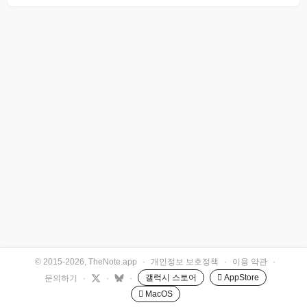
© 2015-2026, TheNote.app
·
개인정보 보호정책
·
이용 약관
·
갤럭시 스토어
 AppStore
문의하기
·
·
·
 MacOS