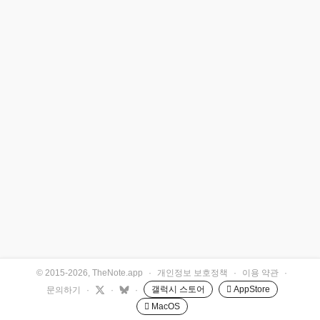
© 2015-2026, TheNote.app
·
개인정보 보호정책
·
이용 약관
·
갤럭시 스토어
 AppStore
문의하기
·
·
·
 MacOS