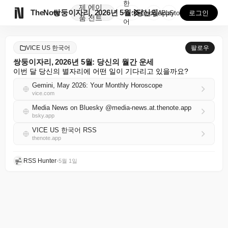
한
제
에이

TheNote
쌍둥이자리, 2026년 5월: 당신의 월간 운세
국
GooglePlay
AppStore
로그인
품
전트
어
VICE US 한국어
팔로우
쌍둥이자리, 2026년 5월: 당신의 월간 운세
이번 달 당신의 별자리에 어떤 일이 기다리고 있을까요?
Gemini, May 2026: Your Monthly Horoscope
vice.com
Media News on Bluesky @media-news.at.thenote.app
bsky.app
VICE US 한국어 RSS
thenote.app
RSS Hunter
•
5월 1일