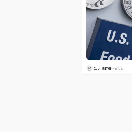
RSS Hunter
•
7월 8일