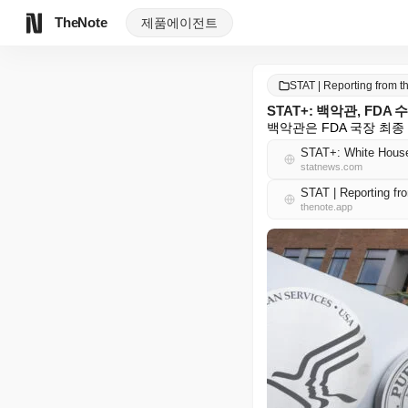
TheNote
제품
에이전트
STAT | Reporting from 
STAT+: 백악관, FDA
백악관은 FDA 국장 최종
STAT+: White House
statnews.com
STAT | Reporting f
thenote.app