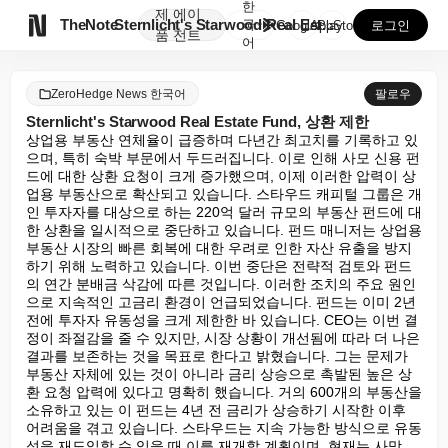
한
제
에이

TheNote
Sternlicht's Starwood Real Est...
국
GooglePlay
AppStore
로그인
품
전트
어
ZeroHedge News 한국어
팔로우
Sternlicht's Starwood Real Estate Fund, 상환 제한
상업용 부동산 연체율이 급증하며 다년간 최고치를 기록하고 있
으며, 특히 숙박 부문에서 두드러집니다. 이로 인해 사모 신용 펀
드에 대한 상환 요청이 크게 증가했으며, 이제 이러한 압력이 상
업용 부동산으로 확산되고 있습니다. 스타우드 캐피털 그룹은 개
인 투자자를 대상으로 하는 220억 달러 규모의 부동산 펀드에 대
한 상환을 일시적으로 중단하고 있습니다. 펀드 매니저는 상업용 
부동산 시장의 빠른 회복에 대한 우려로 인한 자산 유출을 방지
하기 위해 노력하고 있습니다. 이번 중단은 전략적 검토와 펀드
의 연간 분배금 삭감에 따른 것입니다. 이러한 조치의 주요 원인
으로 지속적인 고금리 환경이 언급되었습니다. 펀드는 이미 2년 
전에 투자자 유동성을 크게 제한한 바 있습니다. CEO는 이번 결
정이 좌절감을 줄 수 있지만, 시장 상황이 개선됨에 따라 더 나은 
결과를 보존하는 것을 목표로 한다고 밝혔습니다. 그는 문제가 
부동산 자체에 있는 것이 아니라 금리 상승으로 촉발된 높은 상
환 요청 압력에 있다고 명확히 했습니다. 거의 600개의 부동산을 
소유하고 있는 이 펀드는 4년 전 금리가 상승하기 시작한 이후 
어려움을 겪고 있습니다. 스타우드는 지속 가능한 방식으로 유동
성을 재도입할 수 있을 때 이를 재개할 계획이며, 현재는 사망, 