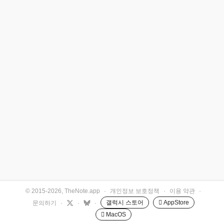
© 2015-2026, TheNote.app
·
개인정보 보호정책
·
이용 약관
·
갤럭시 스토어
 AppStore
문의하기
·
·
·
 MacOS