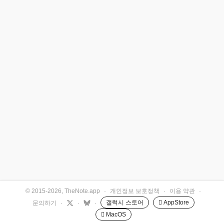
© 2015-2026, TheNote.app
·
개인정보 보호정책
·
이용 약관
·
갤럭시 스토어
 AppStore
문의하기
·
·
·
 MacOS