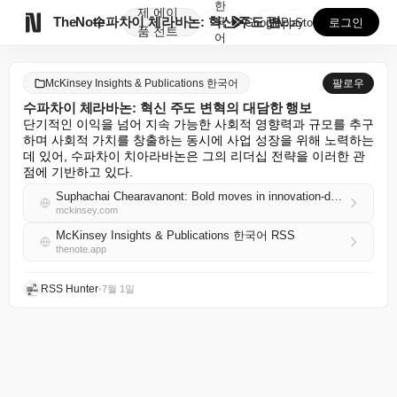
한
제
에이

TheNote
수파차이 체라바논: 혁신 주도 변혁의 대담한 행보
국
GooglePlay
AppStore
로그인
품
전트
어
McKinsey Insights & Publications 한국어
팔로우
수파차이 체라바논: 혁신 주도 변혁의 대담한 행보
단기적인 이익을 넘어 지속 가능한 사회적 영향력과 규모를 추구
하며 사회적 가치를 창출하는 동시에 사업 성장을 위해 노력하는 
데 있어, 수파차이 치아라바논은 그의 리더십 전략을 이러한 관
점에 기반하고 있다.
Suphachai Chearavanont: Bold moves in innovation-driven transformation
mckinsey.com
McKinsey Insights & Publications 한국어 RSS
thenote.app
RSS Hunter
•
7월 1일