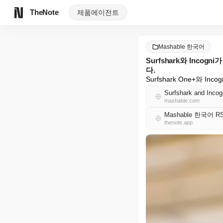
TheNote
제품
에이전트
Mashable 한국어
Surfshark와 Inc
다.
Surfshark One+와 
Surfshark and Incog
mashable.com
Mashable 한국어 R
thenote.app