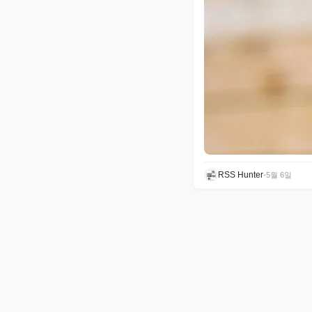
RSS Hunter
•
5월 6일