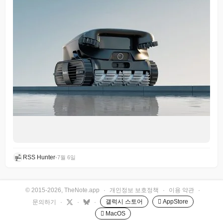
RSS Hunter
•
7월 6일
© 2015-2026, TheNote.app
·
개인정보 보호정책
·
이용 약관
·
갤럭시 스토어
 AppStore
문의하기
·
·
·
 MacOS