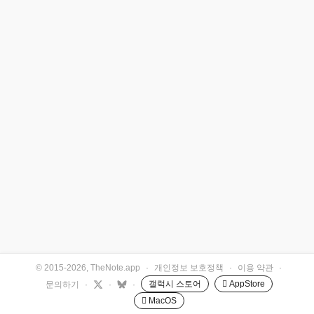
© 2015-2026, TheNote.app
·
개인정보 보호정책
·
이용 약관
·
갤럭시 스토어
 AppStore
문의하기
·
·
·
 MacOS