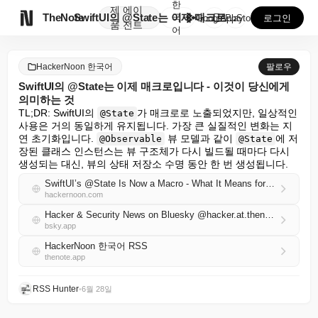
한
제
에이

TheNote
SwiftUI의 @State는 이제 매크로입니다 - 이...
국
GooglePlay
AppStore
로그인
품
전트
어
HackerNoon 한국어
팔로우
SwiftUI의 @State는 이제 매크로입니다 - 이것이 당신에게
의미하는 것
TL;DR: SwiftUI의 
가 매크로로 노출되었지만, 일상적인 
@State
사용은 거의 동일하게 유지됩니다. 가장 큰 실질적인 변화는 지
연 초기화입니다. 
 뷰 모델과 같이 
에 저
@Observable
@State
장된 클래스 인스턴스는 뷰 구조체가 다시 빌드될 때마다 다시 
생성되는 대신, 뷰의 상태 저장소 수명 동안 한 번 생성됩니다.
SwiftUI’s @State Is Now a Macro - What It Means for You
hackernoon.com
Hacker & Security News on Bluesky @hacker.at.thenote.app
bsky.app
HackerNoon 한국어 RSS
thenote.app
RSS Hunter
•
6월 28일