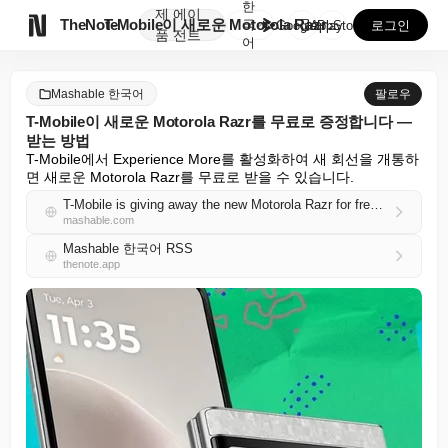
한
제
에이

TheNote
T-Mobile이 새로운 Motorola Razr를 무...
국
GooglePlay
AppStore
로그인
품
전트
어
Mashable 한국어
팔로우
T-Mobile이 새로운 Motorola Razr를 무료로 증정합니다 —
받는 방법
T-Mobile에서 Experience More를 활성화하여 새 회선을 개통하
면 새로운 Motorola Razr를 무료로 받을 수 있습니다.
T-Mobile is giving away the new Motorola Razr for free — how to claim
mashable.com
Mashable 한국어 RSS
thenote.app