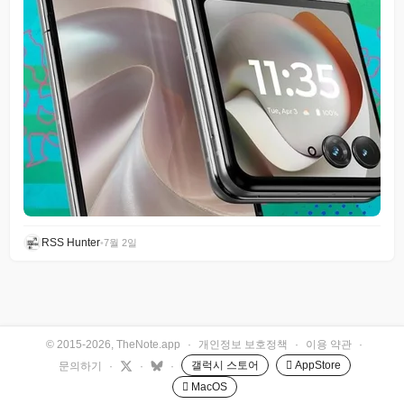
RSS Hunter
•
7월 2일
© 2015-2026, TheNote.app
·
개인정보 보호정책
·
이용 약관
·
갤럭시 스토어
 AppStore
문의하기
·
·
·
 MacOS