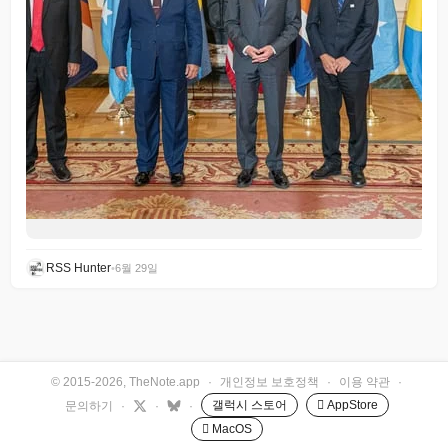
RSS Hunter
•
6월 29일
© 2015-2026, TheNote.app
·
개인정보 보호정책
·
이용 약관
·
갤럭시 스토어
 AppStore
문의하기
·
·
·
 MacOS