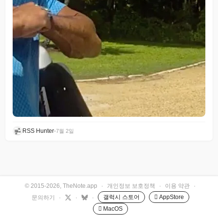
RSS Hunter
•
7월 2일
© 2015-2026, TheNote.app
·
개인정보 보호정책
·
이용 약관
·
갤럭시 스토어
 AppStore
문의하기
·
·
·
 MacOS