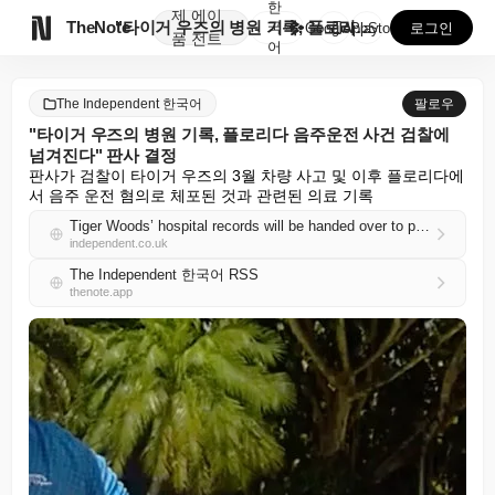
한
제
에이

TheNote
"타이거 우즈의 병원 기록, 플로리다 음주운전 사건 검...
국
GooglePlay
AppStore
로그인
품
전트
어
The Independent 한국어
팔로우
"타이거 우즈의 병원 기록, 플로리다 음주운전 사건 검찰에
넘겨진다" 판사 결정
판사가 검찰이 타이거 우즈의 3월 차량 사고 및 이후 플로리다에
서 음주 운전 혐의로 체포된 것과 관련된 의료 기록
Tiger Woods’ hospital records will be handed over to prosecutors in Florida DUI case, judge rules
independent.co.uk
The Independent 한국어 RSS
thenote.app