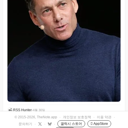
RSS Hunter
•
4월 30일
© 2015-2026, TheNote.app
·
개인정보 보호정책
·
이용 약관
·
갤럭시 스토어
 AppStore
문의하기
·
·
·