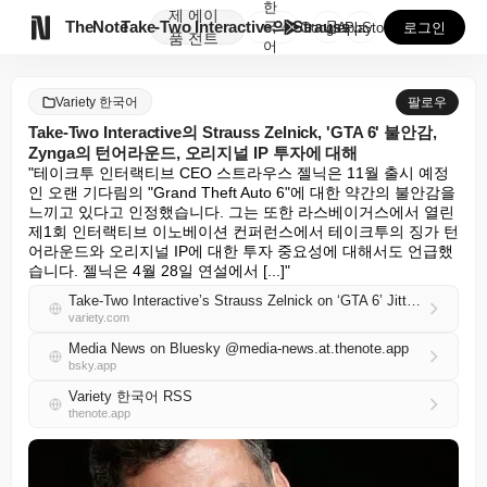
한
제
에이

TheNote
Take-Two Interactive의 Strauss ...
국
GooglePlay
AppStore
로그인
품
전트
어
Variety 한국어
팔로우
Take-Two Interactive의 Strauss Zelnick, 'GTA 6' 불안감,
Zynga의 턴어라운드, 오리지널 IP 투자에 대해
"테이크투 인터랙티브 CEO 스트라우스 젤닉은 11월 출시 예정
인 오랜 기다림의 "Grand Theft Auto 6"에 대한 약간의 불안감을 
느끼고 있다고 인정했습니다. 그는 또한 라스베이거스에서 열린 
제1회 인터랙티브 이노베이션 컨퍼런스에서 테이크투의 징가 턴
어라운드와 오리지널 IP에 대한 투자 중요성에 대해서도 언급했
습니다. 젤닉은 4월 28일 연설에서 [...]"
Take-Two Interactive’s Strauss Zelnick on ‘GTA 6’ Jitters, Zynga’s Turnaround and Investing in Original Properties
variety.com
Media News on Bluesky @media-news.at.thenote.app
bsky.app
Variety 한국어 RSS
thenote.app