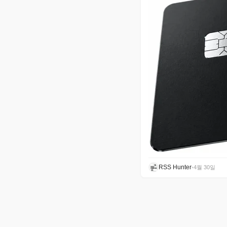
RSS Hunter
•
4월 30일