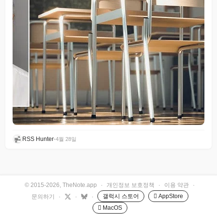
RSS Hunter
•
4월 28일
© 2015-2026, TheNote.app
·
개인정보 보호정책
·
이용 약관
·
갤럭시 스토어
 AppStore
문의하기
·
·
·
 MacOS