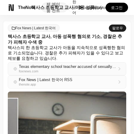
한
제
에이

TheNote
텍사스 초등학교 교사, 아동 성폭행 혐의로 기소, 경찰...
국
GooglePlay
AppStore
로그인
품
전트
어
Fox News | Latest 한국어
팔로우
텍사스 초등학교 교사, 아동 성폭행 혐의로 기소, 경찰은 추
가 피해자 수색 중
텍사스의 한 초등학교 교사가 아동을 지속적으로 성폭행한 혐의
로 기소되었습니다. 경찰은 추가 피해자가 있을 수 있다고 보고 
제보를 요청하고 있습니다.
Texas elementary school teacher accused of sexually assaulting child as police search for more victims
foxnews.com
Fox News | Latest 한국어 RSS
thenote.app