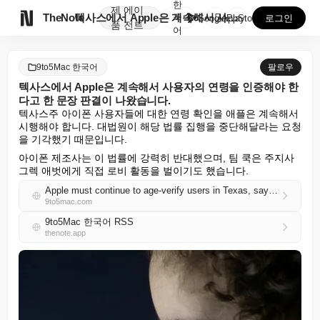
한
제
에이

TheNote
텍사스에서 Apple은 계속해서 사용자의 연령을 인증해...
국
GooglePlay
AppStore
로그인
품
전트
어
9to5Mac 한국어
팔로우
텍사스에서 Apple은 계속해서 사용자의 연령을 인증해야 한
다고 한 문장 판결이 나왔습니다.
텍사스주 아이폰 사용자들에 대한 연령 확인을 애플은 계속해서 
시행해야 합니다. 대법원이 해당 법률 집행을 중단해달라는 요청
을 기각했기 때문입니다.
아이폰 제조사는 이 법률에 강력히 반대했으며, 팀 쿡은 주지사 
그렉 애벗에게 직접 로비 활동을 벌이기도 했습니다.
Apple must continue to age-verify users in Texas, says one-sentence ruling
9to5mac.com
9to5Mac 한국어 RSS
thenote.app