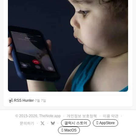
RSS Hunter
•
7월 7일
© 2015-2026, TheNote.app
·
개인정보 보호정책
·
이용 약관
·
갤럭시 스토어
 AppStore
문의하기
·
·
·
 MacOS