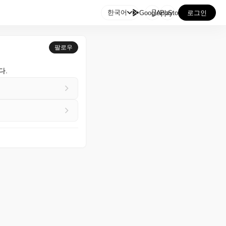

한국어
GooglePlay
AppStore
로그인
팔로우
다.