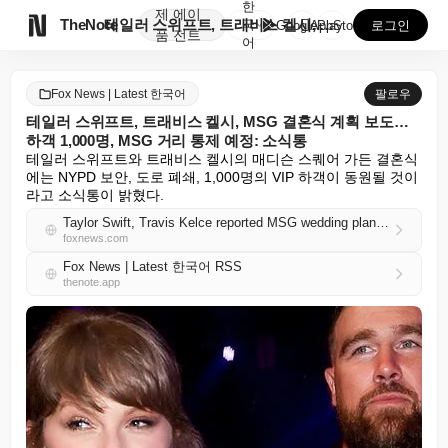
한
제
에이

TheNote
테일러 스위프트, 트래비스 켈시, MSG 결혼식 계획 ...
국
GooglePlay
AppStore
로그인
품
전트
어
Fox News | Latest 한국어
팔로우
테일러 스위프트, 트래비스 켈시, MSG 결혼식 계획 보도…
하객 1,000명, MSG 거리 통제 예정: 소식통
테일러 스위프트와 트래비스 켈시의 매디슨 스퀘어 가든 결혼식
에는 NYPD 보안, 도로 폐쇄, 1,000명의 VIP 하객이 동원될 것이
라고 소식통이 밝혔다.
Taylor Swift, Travis Kelce reported MSG wedding plans call for 1,000 guests, street closure at MSG: source
foxnews.com
Fox News | Latest 한국어 RSS
thenote.app