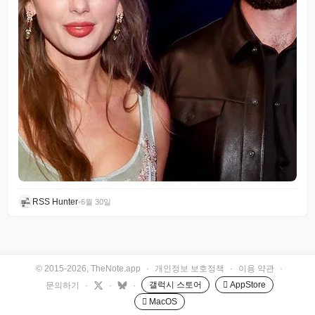
RSS Hunter
•
6월 30일
© 2015-2026, TheNote.app
·
개인정보 보호정책
·
이용 약관
·
갤럭시 스토어
 AppStore
문의하기
·
·
·
 MacOS