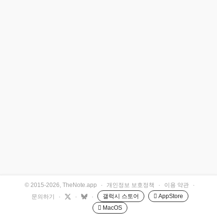
© 2015-2026, TheNote.app
·
개인정보 보호정책
·
이용 약관
·
갤럭시 스토어
 AppStore
문의하기
·
·
·
 MacOS