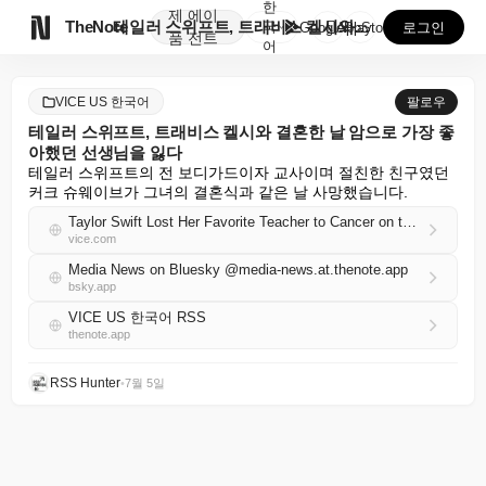
한
제
에이

TheNote
테일러 스위프트, 트래비스 켈시와 결혼한 날 암으로 가...
국
GooglePlay
AppStore
로그인
품
전트
어
VICE US 한국어
팔로우
테일러 스위프트, 트래비스 켈시와 결혼한 날 암으로 가장 좋
아했던 선생님을 잃다
테일러 스위프트의 전 보디가드이자 교사이며 절친한 친구였던 
커크 슈웨이브가 그녀의 결혼식과 같은 날 사망했습니다.
Taylor Swift Lost Her Favorite Teacher to Cancer on the Same Day She Married Travis Kelce
vice.com
Media News on Bluesky @media-news.at.thenote.app
bsky.app
VICE US 한국어 RSS
thenote.app
RSS Hunter
•
7월 5일