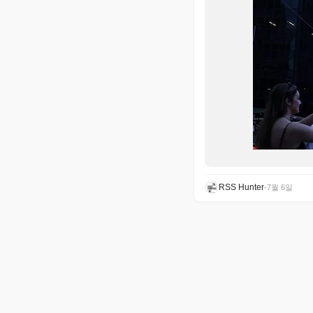
RSS Hunter
•
7월 6일