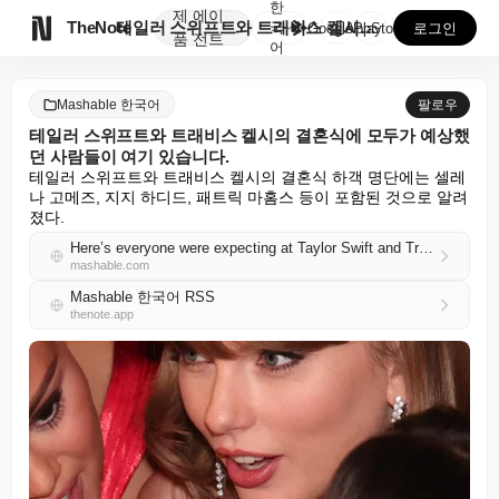
한
제
에이

TheNote
테일러 스위프트와 트래비스 켈시의 결혼식에 모두가 예상...
국
GooglePlay
AppStore
로그인
품
전트
어
Mashable 한국어
팔로우
테일러 스위프트와 트래비스 켈시의 결혼식에 모두가 예상했
던 사람들이 여기 있습니다.
테일러 스위프트와 트래비스 켈시의 결혼식 하객 명단에는 셀레
나 고메즈, 지지 하디드, 패트릭 마홈스 등이 포함된 것으로 알려
졌다.
Here’s everyone were expecting at Taylor Swift and Travis Kelce’s wedding
mashable.com
Mashable 한국어 RSS
thenote.app