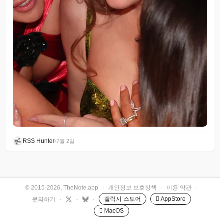
RSS Hunter
•
7월 2일
© 2015-2026, TheNote.app
·
개인정보 보호정책
·
이용 약관
·
갤럭시 스토어
 AppStore
문의하기
·
·
·
 MacOS