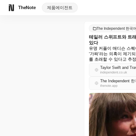
TheNote
제품
에이전트
The Independent 한국
테일러 스위프트와 트래비
있다
유명 커플이 매디슨 스퀘
'가짜'라는 의혹이 제기
를 초래할 수 있다고 추정
Taylor Swift and Tra
independent.co.uk
The Independent
thenote.app