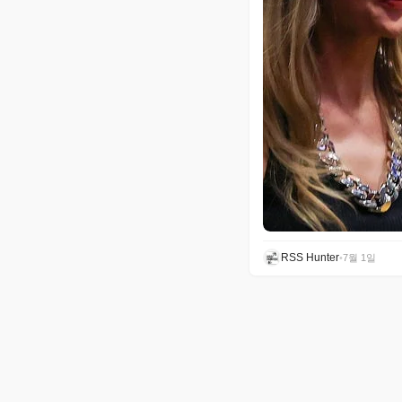
RSS Hunter
•
7월 1일