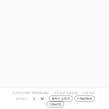
© 2015-2026, TheNote.app
·
개인정보 보호정책
·
이용 약관
·
갤럭시 스토어
 AppStore
문의하기
·
·
·
 MacOS