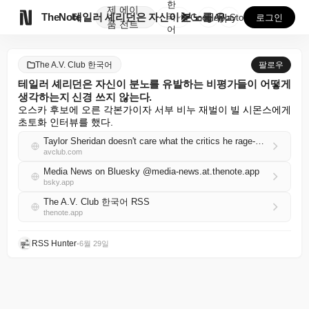
한
제
에이

TheNote
테일러 셰리던은 자신이 분노를 유발하는 비평가들이 어떻...
국
GooglePlay
AppStore
로그인
품
전트
어
The A.V. Club 한국어
팔로우
테일러 셰리던은 자신이 분노를 유발하는 비평가들이 어떻게
생각하는지 신경 쓰지 않는다.
오스카 후보에 오른 각본가이자 서부 비누 재벌이 빌 시몬스에게 
초토화 인터뷰를 했다.
Taylor Sheridan doesn't care what the critics he rage-baits think
avclub.com
Media News on Bluesky @media-news.at.thenote.app
bsky.app
The A.V. Club 한국어 RSS
thenote.app
RSS Hunter
•
6월 29일