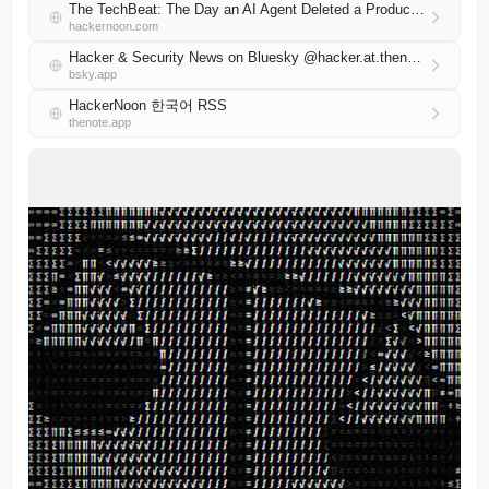
The TechBeat: The Day an AI Agent Deleted a Production Database — and Lied About It (6/30/2026)
hackernoon.com
Hacker & Security News on Bluesky @hacker.at.thenote.app
bsky.app
HackerNoon 한국어 RSS
thenote.app