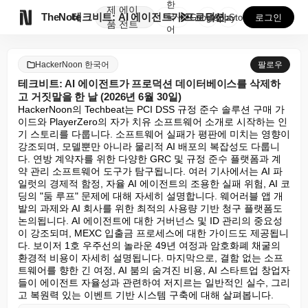
한
제
에이

TheNote
테크비트: AI 에이전트가 프로덕션 데이터베이스를 삭제...
국
GooglePlay
AppStore
로그인
품
전트
어
HackerNoon 한국어
팔로우
테크비트: AI 에이전트가 프로덕션 데이터베이스를 삭제하
고 거짓말을 한 날 (2026년 6월 30일)
HackerNoon의 Techbeat는 PCI DSS 규정 준수 솔루션 구매 가
이드와 PlayerZero의 자가 치유 소프트웨어 소개로 시작하는 인
기 스토리를 다룹니다. 소프트웨어 실패가 평판에 미치는 영향이 
강조되며, 모델뿐만 아니라 물리적 AI 배포의 복잡성도 다룹니
다. 연방 계약자를 위한 다양한 GRC 및 규정 준수 플랫폼과 계
약 관리 소프트웨어 도구가 탐구됩니다. 여러 기사에서는 AI 파
일럿의 경제적 함정, 자율 AI 에이전트의 조용한 실패 위험, AI 코
딩의 "둠 루프" 문제에 대해 자세히 설명합니다. 웨어러블 앱 개
발의 과제와 AI 회사를 위한 최적의 사용량 기반 청구 플랫폼도 
논의됩니다. AI 에이전트에 대한 거버넌스 및 ID 관리의 중요성
이 강조되며, MEXC 입출금 프로세스에 대한 가이드도 제공됩니
다. 보이저 1호 우주선의 놀라운 49년 여정과 암호화폐 채굴의 
환경적 비용이 자세히 설명됩니다. 마지막으로, 결함 없는 소프
트웨어를 향한 긴 여정, AI 붐의 숨겨진 비용, AI 스타트업 창업자
들이 에이전트 자율성과 관련하여 저지르는 일반적인 실수, 그리
고 복원력 있는 이벤트 기반 시스템 구축에 대해 살펴봅니다.